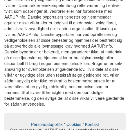
tvister i Danmark er enekompetente og rette værneting i enhver
tvist, som udspringer af, vedrører eller har forbindelse med
AARUP.info, Danske byportalers tjenester og hjemmesider
og/eller disse vilkår, der er indgivet til en domstol, voldgiftsret,
administrativ myndighed eller anden organisation til løsning af
tvister. AARUP.info, Danske byportaler har ved oprettelsen og
vedligeholdelsen af disse tjenester og hjemmesider bestræbt sig
på at overholde alle lovmæssige krav hvormed AARUP.info,
Danske byportaler er bekendt, men garanterer ikke, at materiale
på disse tjenester og hjemmesider er hensigtsmæssigt eller
disponibelt til brug i nogen bestemt jurisdiktion. Brugeren er selv
ansvarlig for overholdelsen af gældende lov. Hvis dele af disse
vilkår er ugyldige eller uden retskraft ifølge gældende ret, vil en
sådan ugyldig eller ikke retskraftig bestemmelse anses for at
være afløst af en gyldig, retskraftig bestemmelse, som er
nærmest til at svare til hensigten med den oprindelige
bestemmelse, og den øvrige del af disse vilkår vil være gældende
for sådan anvendelse.
Persondatapolitik
*
Cookies
*
Kontakt