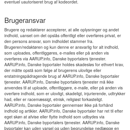
eventuel uautoriseret brug af kodeordet.
Brugeransvar
Brugere og redaktører accepterer, at alle oplysninger og andet
indhold, uanset om det opslås offentligt eller overføres privat, er
den persons ansvar, som indholdet stammer fra.
Brugeren/redaktøren og kun denne er ansvarlig for alt indhold,
som uploades, offentliggøres, e-mailes eller på anden vis
overføres via AARUP.info, Danske byportalers tjenester.
AARUP.info, Danske byportaler holdes skadesløs for ethvert krav,
der måtte opstå som følge af brugerens ulovlige eller
erstatningspådragende brug af AARUP.info, Danske byportaler
tjenester. AARUP.info, Danske byportalers tjenester må ikke
anvendes til at uploade, offentliggøre, e-maile, eller på anden vis
overføre indhold, som er ulovligt, skadeligt, injurierende, udtrykker
had, eller er racemæssigt, etnisk, religiøst forkasteligt.
AARUP.info, Danske byportaler gennemser ikke på forhånd
indhold og artikler. AARUP.info, Danske byportaler har ret til efter
eget skøn at afvise eller flytte indhold som udbydes via
AARUP.info, Danske byportalers tjenester. AARUP.info, Danske
byportaler kan uden varsel og uden begrundelse nedlægge en