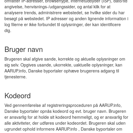
omfatter IP-adresser, browsertype, internetudbyder (ISP), dato/tid
angivelse, henvisnings-/udgangssider, og antal klik for at
analysere trends, administrere webstedet, se hvilke sider du har
besøgt på webstedet. IP adresser og anden lignende information i
log filerne er ikke forbundet til oplysninger, der kan identificere
dig.
Bruger navn
Brugeren skal afgive sande, korrekte og aktuelle oplysninger om
sig selv. Opgives usande, ukorrekte, uaktuelle oplysninger, kan
AARUP.info, Danske byportaler ophæve brugerens adgang til
tjenesterne.
Kodeord
Ved gennemførelse af registreringsproceduren på AARUP.info,
Danske byportaler opnås kodeord og evt. bruger navn. Brugeren
er ansvarlig for at holde sit kodeord hemmeligt, og er ansvarlig for
alle aktiviteter, der udføres under kodeordet. Brugeren skal uden
ugrundet ophold informere AARUP.info , Danske byportaler om