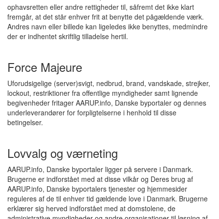
ophavsretten eller andre rettigheder til, såfremt det ikke klart
fremgår, at det står enhver frit at benytte det pågældende værk.
Andres navn eller billede kan ligeledes ikke benyttes, medmindre
der er indhentet skriftlig tilladelse hertil.
Force Majeure
Uforudsigelige (server)svigt, nedbrud, brand, vandskade, strejker,
lockout, restriktioner fra offentlige myndigheder samt lignende
begivenheder fritager AARUP.info, Danske byportaler og dennes
underleverandører for forpligtelserne i henhold til disse
betingelser.
Lovvalg og værneting
AARUP.info, Danske byportaler ligger på servere i Danmark.
Brugerne er indforstået med at disse vilkår og Deres brug af
AARUP.info, Danske byportalers tjenester og hjemmesider
reguleres af de til enhver tid gældende love i Danmark. Brugerne
erklærer sig herved indforstået med at domstolene, de
administrative myndigheder og andre organisationer til løsning af