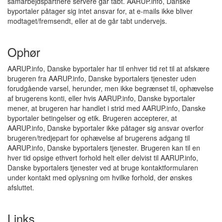
samarbejdspartnere servere går tabt. AARUP.info, Danske
byportaler påtager sig intet ansvar for, at e-mails ikke bliver
modtaget/fremsendt, eller at de går tabt undervejs.
Ophør
AARUP.info, Danske byportaler har til enhver tid ret til at afskære
brugeren fra AARUP.info, Danske byportalers tjenester uden
forudgående varsel, herunder, men ikke begrænset til, ophævelse
af brugerens konti, eller hvis AARUP.info, Danske byportaler
mener, at brugeren har handlet i strid med AARUP.info, Danske
byportaler betingelser og etik. Brugeren accepterer, at
AARUP.info, Danske byportaler ikke påtager sig ansvar overfor
brugeren/tredjepart for ophævelse af brugerens adgang til
AARUP.info, Danske byportalers tjenester. Brugeren kan til en
hver tid opsige ethvert forhold helt eller delvist til AARUP.info,
Danske byportalers tjenester ved at bruge kontaktformularen
under kontakt med oplysning om hvilke forhold, der ønskes
afsluttet.
Links