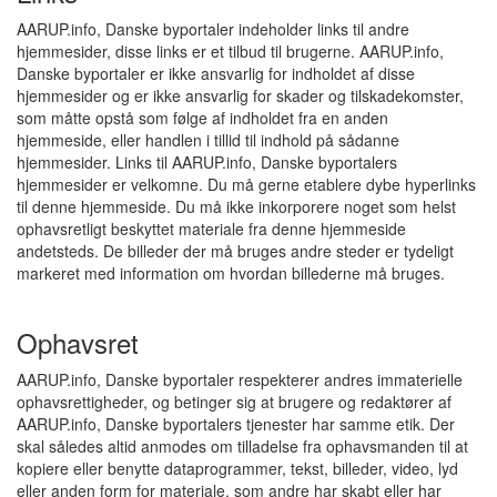
AARUP.info, Danske byportaler indeholder links til andre
hjemmesider, disse links er et tilbud til brugerne. AARUP.info,
Danske byportaler er ikke ansvarlig for indholdet af disse
hjemmesider og er ikke ansvarlig for skader og tilskadekomster,
som måtte opstå som følge af indholdet fra en anden
hjemmeside, eller handlen i tillid til indhold på sådanne
hjemmesider. Links til AARUP.info, Danske byportalers
hjemmesider er velkomne. Du må gerne etablere dybe hyperlinks
til denne hjemmeside. Du må ikke inkorporere noget som helst
ophavsretligt beskyttet materiale fra denne hjemmeside
andetsteds. De billeder der må bruges andre steder er tydeligt
markeret med information om hvordan billederne må bruges.
Ophavsret
AARUP.info, Danske byportaler respekterer andres immaterielle
ophavsrettigheder, og betinger sig at brugere og redaktører af
AARUP.info, Danske byportalers tjenester har samme etik. Der
skal således altid anmodes om tilladelse fra ophavsmanden til at
kopiere eller benytte dataprogrammer, tekst, billeder, video, lyd
eller anden form for materiale, som andre har skabt eller har