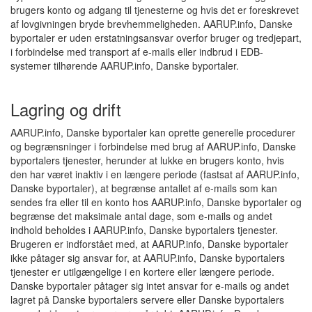
brugers konto og adgang til tjenesterne og hvis det er foreskrevet
af lovgivningen bryde brevhemmeligheden. AARUP.info, Danske
byportaler er uden erstatningsansvar overfor bruger og tredjepart,
i forbindelse med transport af e-mails eller indbrud i EDB-
systemer tilhørende AARUP.info, Danske byportaler.
Lagring og drift
AARUP.info, Danske byportaler kan oprette generelle procedurer
og begrænsninger i forbindelse med brug af AARUP.info, Danske
byportalers tjenester, herunder at lukke en brugers konto, hvis
den har været inaktiv i en længere periode (fastsat af AARUP.info,
Danske byportaler), at begrænse antallet af e-mails som kan
sendes fra eller til en konto hos AARUP.info, Danske byportaler og
begrænse det maksimale antal dage, som e-mails og andet
indhold beholdes i AARUP.info, Danske byportalers tjenester.
Brugeren er indforstået med, at AARUP.info, Danske byportaler
ikke påtager sig ansvar for, at AARUP.info, Danske byportalers
tjenester er utilgængelige i en kortere eller længere periode.
Danske byportaler påtager sig intet ansvar for e-mails og andet
lagret på Danske byportalers servere eller Danske byportalers