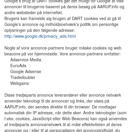
Google's brug af DART cookies gør det muligt for Google at vise
annoncer til brugerne baseret på deres besøg på AARUP.info og
andre websteder på internettet.
Brugere kan framelde sig brugen af DART cookies ved at gå til
Google's annonce og indholdsnetværk's politik om personlige
oplysninger på den følgende adresse:
http://www.google.dk/privacy_ads.html
Nogle af vore annonce-partnere bruger måske cookies og web
beacons på vor hjemmeside. Vore annonce-partnere omfatter:
Adservice Media
EuroAds
Google Adsense
Tradedoubler
Webgains
Disse tredjeparts annonce leverandører eller annonce netværk
anvender teknologi til de annoncer og links, der vises på
AARUP.info, der sendes direkte til din browser. De modtager
automatisk din IP adresse, når dette sker. Andre teknologier (som
f.eks. cookies, JavaScript eller Web Beacons) kan også anvendes
af tredjeparts annoncenetværk til at måle effektiviteten af deres
annoncer og / eller til at personalisere det annonceindhold, du