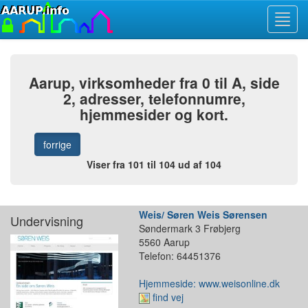
Toggl
navig
Aarup, virksomheder fra 0 til A, side
2, adresser, telefonnumre,
hjemmesider og kort.
forrige
Viser fra 101 til 104 ud af 104
Weis/ Søren Weis Sørensen
Undervisning
Søndermark 3 Frøbjerg
5560 Aarup
Telefon: 64451376
Hjemmeside: www.weisonline.dk
find vej